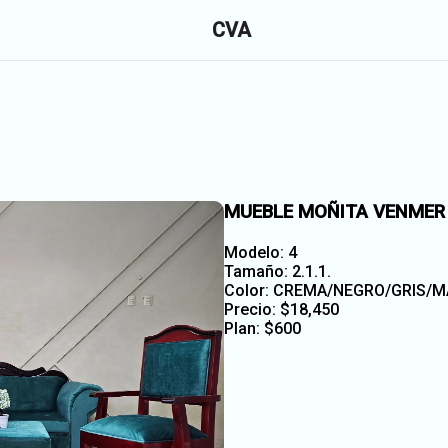
CVA
MUEBLE MOÑITA VENMER 2
Modelo: 4
Tamaño: 2.1.1.
Color: CREMA/NEGRO/GRIS/
Precio:
$
18,450
Plan:
$
600