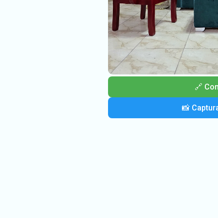
🔗 Com
📸 Captura