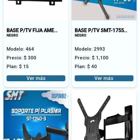
BASE P/TV FIJA AMERICAN B27-S
BASE P/TV SMT-1755-5 GIRATORIA
NEGRO
NEGRO
Modelo:
464
Modelo:
2993
Precio:
$
300
Precio:
$
1,100
Plan:
$
15
Plan:
$
40
Ver más
Ver más