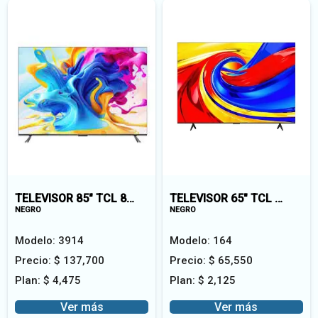
TELEVISOR 85" TCL 85P71-A
TELEVISOR 65" TCL QLED 65P7L
NEGRO
NEGRO
Modelo:
3914
Modelo:
164
Precio:
$
137,700
Precio:
$
65,550
Plan:
$
4,475
Plan:
$
2,125
Ver más
Ver más