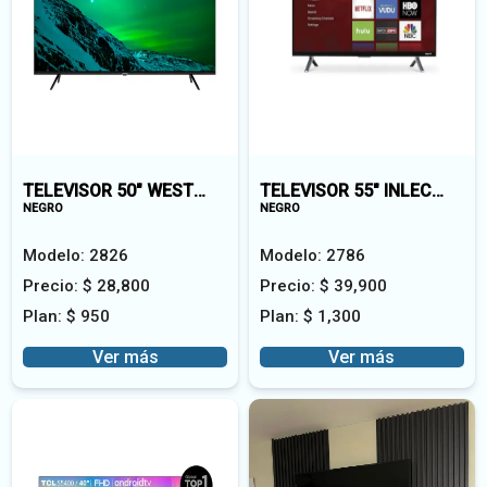
TELEVISOR 50" WESTINTEC 4K S-8050FHD
TELEVISOR 55" INLEC SMART
NEGRO
NEGRO
Modelo:
2826
Modelo:
2786
Precio:
$
28,800
Precio:
$
39,900
Plan:
$
950
Plan:
$
1,300
Ver más
Ver más