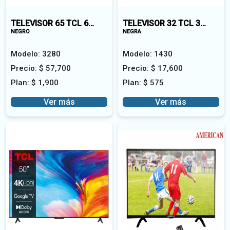
TELEVISOR 65 TCL 65C655A QLED
TELEVISOR 32 TCL 32S5400AF
NEGRO
NEGRA
Modelo:
3280
Modelo:
1430
Precio:
$
57,700
Precio:
$
17,600
Plan:
$
1,900
Plan:
$
575
Ver más
Ver más