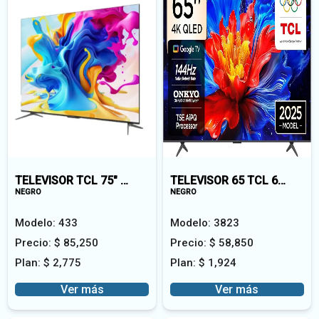
TELEVISOR TCL 75" QLED75T6C-A
TELEVISOR 65 TCL 65P8KA
NEGRO
NEGRO
Modelo:
433
Modelo:
3823
Precio:
$
85,250
Precio:
$
58,850
Plan:
$
2,775
Plan:
$
1,924
Ver más
Ver más