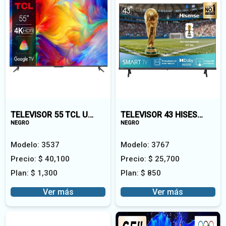
TELEVISOR 55 TCL UHD 55V6C-A
TELEVISOR 43 HISESNSE HI-16 SMART VIDAA UHD43A6NV
NEGRO
NEGRO
Modelo:
3537
Modelo:
3767
Precio:
$
40,100
Precio:
$
25,700
Plan:
$
1,300
Plan:
$
850
Ver más
Ver más