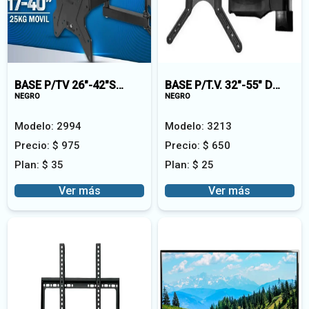
BASE P/TV 26"-42"SMT-1740-1 GURATORIA
BASE P/T.V. 32"-55" DS-07 MOVIBLE X-400
NEGRO
NEGRO
Modelo:
2994
Modelo:
3213
Precio:
$
975
Precio:
$
650
Plan:
$
35
Plan:
$
25
Ver más
Ver más