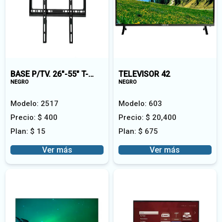
BASE P/TV. 26"-55" T-50 FIJA AMERICAN
TELEVISOR 42
NEGRO
NEGRO
Modelo:
2517
Modelo:
603
Precio:
$
400
Precio:
$
20,400
Plan:
$
15
Plan:
$
675
Ver más
Ver más