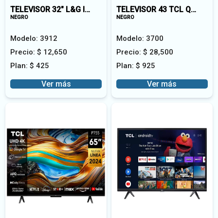
TELEVISOR 32" L&G IG-32
TELEVISOR 43 TCL QLED 43S5K-A
NEGRO
NEGRO
Modelo:
3912
Modelo:
3700
Precio:
$
12,650
Precio:
$
28,500
Plan:
$
425
Plan:
$
925
Ver más
Ver más