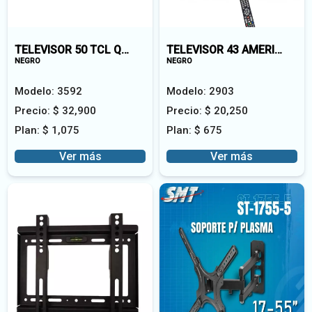
TELEVISOR 50 TCL QLED 50SSK-A
TELEVISOR 43 AMERICAN AM43AFHD
NEGRO
NEGRO
Modelo:
3592
Modelo:
2903
Precio:
$
32,900
Precio:
$
20,250
Plan:
$
1,075
Plan:
$
675
Ver más
Ver más