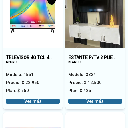
TELEVISOR 40 TCL 40S5400A
ESTANTE P/TV 2 PUERTAS, 1 DIVISION VENMER
NEGRO
BLANCO
Modelo:
1551
Modelo:
3324
Precio:
$
22,950
Precio:
$
12,500
Plan:
$
750
Plan:
$
425
Ver más
Ver más